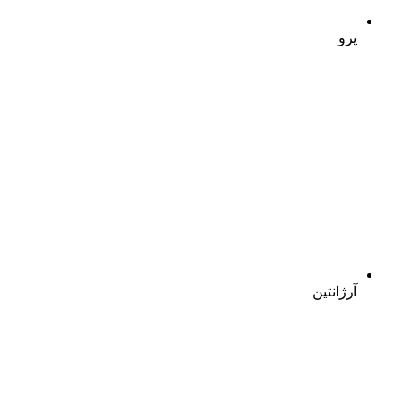
پرو
آرژانتین