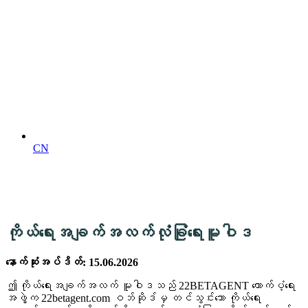
CN
ကိုယ်ရေးအချက်အလက်လုံခြုံရေးမူဝါဒ
နောက်ဆုံးအပ်ဒိတ်: 15.06.2026
ဤ ကိုယ်ရေးအချက်အလက် မူဝါဒသည် 22BETAGENT ထောက်ပံ့ရေး
အဖွဲ့က 22betagent.com ဝဘ်ဆိုဒ်မှ တင်သွင်းသော ကိုယ်ရေး