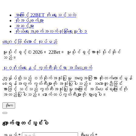
ဘာကြောင့် 22BET ကို ရွေးသင့်သလဲ
လိုအပ်ချက်များ
အဆင့်များ
ကိုယ်ရေးအချက်အလက်လုံခြုံရေးမူဝါဒ
အေးဂျင့်ဖြစ်အောင် လုပ်မည်
မူပိုင်ခွင့် © 2026။ 22Bet။ မူပိုင်ခွင့်အားလုံး ပိုင်ဆိုင်
သည်။
ပုဂ္ဂိုလ်ရေးနှင့် ကွတ်ကီးဆိုင်ရာ အသိပေးချက်
ကျွန်ုပ်တို့သည် ဝဘ်ဆိုက်အသုံးပြုမှု အတွေ့အကြုံအား တိုးတက်ကောင်းမွန်
စေရန်အတွက် ကွတ်ကီးများကို အသုံးပြုပါသည်။ သဘောတူညီခြင်း
အားဖြင့် သင်သည် ကွတ်ကီးအသုံးပြုမှုအကြောင်း အသိပေးခံရကြောင်းကို
အတည်ပြုပါသည်။ နောက်ထပ်ကွတ်ကီးများကို ရှာဖွေပါ။
အိုကေ
လျှောက်လွှာတင်သွင်းပါ
အမည် *
အီးမေးလ် *