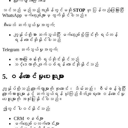
လျှောက်လွှာအခြေအနေ
သင်သည် မည်သည့်အချိန်တွင်မဆို
STOP
ဟု ပြန်လည်ဖြေကြားပြီး
WhatsApp မက်ဆေ့ခ်ျများမှ ထွက်နိုင်ပါသည်။
အီးမေးလ် ဆက်သွယ်မှုအတွက်:
ကျွန်ုပ်တို့အား ဆက်သွယ်ပြီး မက်ဆေ့ခ်ျပို့ခြင်းကို ရပ်တန့်
ရန် တောင်းဆိုနိုင်ပါသည်
Telegram ဆက်သွယ်မှုအတွက်:
စကားပြောခန်းကို ရပ်ဆိုင်းနိုင်သည်
သင့်ဒေတာကို ဖျက်ပစ်ရန် တောင်းဆိုနိုင်သည်
5. ဝန်ဆောင်မှုပေးသူများ
ကျွန်ုပ်တို့သည် လျှောက်လွှာများကို စုဆောင်း၊ သိမ်းဆည်း၊ စီမံခန့်ခွဲပြီး
လျှောက်ထားသူများနှင့် ဆက်သွယ်ရန် ယုံကြည်စိတ်ချရသော ဝန်ဆောင်မှု
ပေးသူများကို အသုံးပြုနိုင်ပါသည်။
ဤတွင် ပါဝင်နိုင်သည်:
CRM စနစ်များ
မက်ဆေ့ခ်ျပလက်ဖောင်းများ