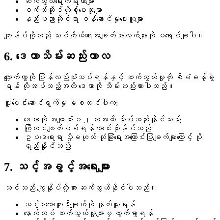
ဆက်သွယ်ရေးကိရိယာများ
ဝက်ဘ်ဆိုဒ်ဟိုစ့်ပေးသူများ
နည်းပညာဆိုင်ရာ ဝန်ဆောင်မှုပေးသူများ
ကျွန်ုပ်တို့သည် သင့်ကိုယ်ရေးအချက်အလက်များကို မရောင်းချပါ။
6. ဒေတာသိမ်းဆည်းကာလ
လျှောက်လွှာကို ပြန်လည်သုံးသပ်ရန်နှင့် ဆက်သွယ်မှုကို စီမံခန့်ခွဲ
ရန် လိုအပ်သည့်အထိ ဒေတာကို သိမ်းဆည်းထားပါသည်။
ပူးပေါင်းဆောင်ရွက်မှု မစတင်ပါက:
ဒေတာကို အများဆုံး ၁၂ လအထိ သိမ်းဆည်းနိုင်သည်
ကြိုတင်ဖျက်ပစ်ရန် တောင်းဆိုနိုင်သည်
ဥပဒေရေးရာ သို့မဟုတ် လုံခြုံရေးအကြောင်းပြချက်များကြောင့် ပို
ရှည်နိုင်သည်
7. သင့်အခွင့်အရေးများ
သင်သည် ကျွန်ုပ်တို့အား ဆက်သွယ်နိုင်ပါသည်။
သင့်သဘောတူညီချက်ကို နုတ်ယူရန်
နောက်ထပ် ဆက်သွယ်မှုများမှ ထွက်ခွာရန်