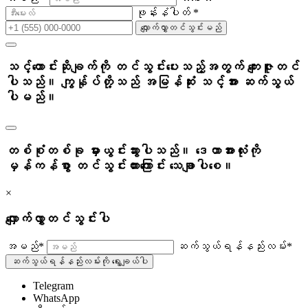
ဖုန်းနံပါတ် *
လျှောက်လွှာတင်သွင်းမည်
သင့်တောင်းဆိုချက်ကို တင်သွင်းပေးသည့်အတွက် ကျေးဇူးတင်
ပါသည်။ ကျွန်ုပ်တို့သည် အမြန်ဆုံး သင့်အား ဆက်သွယ်
ပါမည်။
တစ်စုံတစ်ခု မှားယွင်းသွားပါသည်။ ဒေတာအားလုံးကို
မှန်ကန်စွာ တင်သွင်းထားကြောင်း သေချာပါစေ။
×
လျှောက်လွှာတင်သွင်းပါ
အမည်*
ဆက်သွယ်ရန်နည်းလမ်း*
ဆက်သွယ်ရန်နည်းလမ်းကို ရွေးချယ်ပါ
Telegram
WhatsApp