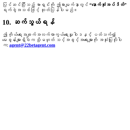
ပြင်ဆင်ပြီးသည့် ဗားရှင်းကို ဤစာမျက်နှာတွင်
“နောက်ဆုံးအပ်ဒိတ်”
ရက်စွဲအသစ်ဖြင့် ထုတ်ပြန်ပါမည်။
10. ဆက်သွယ်ရန်
ဤ ကိုယ်ရေးအချက်အလက်ကာကွယ်ရေးမူဝါဒနှင့် ပတ်သက်၍
မေးခွန်းများရှိပါက သို့မဟုတ် သင့်အခွင့်အရေးများကို အသုံးပြုလိုပါ
က:
agent@22betagent.com