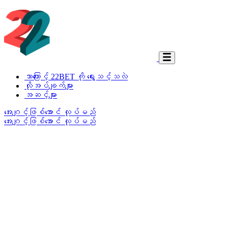
ဘာကြောင့် 22BET ကို ရွေးသင့်သလဲ
လိုအပ်ချက်များ
အဆင့်များ
အေးဂျင့်ဖြစ်အောင် လုပ်မည်
အေးဂျင့်ဖြစ်အောင် လုပ်မည်