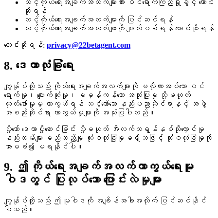
သင့်ကိုယ်ရေးအချက်အလက်များအား ဝင်ရောက်ကြည့်ရှုခွင့် တောင်း
ဆိုရန်
သင့်ကိုယ်ရေးအချက်အလက်များကို ပြင်ဆင်ရန်
သင့်ကိုယ်ရေးအချက်အလက်များကို ဖျက်ပစ်ရန် တောင်းဆိုရန်
တောင်းဆိုရန်:
privacy@22betagent.com
8. ဒေတာလုံခြုံရေး
ကျွန်ုပ်တို့သည် ကိုယ်ရေးအချက်အလက်များကို မလိုလားအပ်သော ဝင်
ရောက်မှု၊ ပျောက်ဆုံးမှု၊ မမှန်ကန်သော အသုံးပြုမှု သို့မဟုတ်
ထုတ်ဖော်မှုမှ ကာကွယ်ရန် သင့်တော်သော နည်းပညာဆိုင်ရာနှင့် အဖွဲ့
အစည်းဆိုင်ရာ ကာကွယ်မှုများကို အသုံးပြုပါသည်။
သို့သော် ဒေတာပို့ဆောင်ခြင်း သို့မဟုတ် အီလက်ထရွန်နစ်သိုလှောင်မှု
နည်းလမ်းများ မည်သည့်မျှ လုံးဝလုံခြုံမှုမရှိသဖြင့် လုံးဝလုံခြုံမှုကို
အာမခံ၍ မရနိုင်ပါ။
9. ဤ ကိုယ်ရေးအချက်အလက်ကာကွယ်ရေးမူ
ဝါဒတွင် ပြုလုပ်သော ပြောင်းလဲမှုများ
ကျွန်ုပ်တို့သည် ဤ မူဝါဒကို အချိန်အခါအလိုက် ပြင်ဆင်နိုင်
ပါသည်။