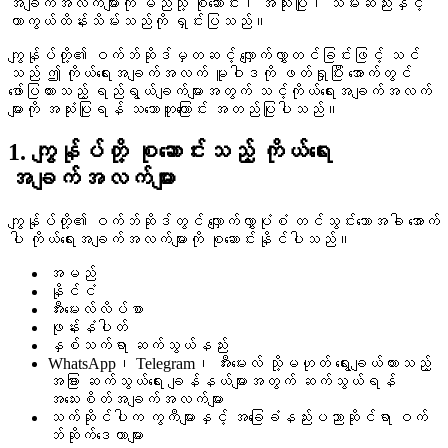
အချက်အလက်များကို မည်သို့ စုဆောင်း၊ အသုံးပြု၊ သိမ်းဆည်းနှင့်
ကာကွယ်ထိန်းသိမ်းသည်ကို ရှင်းပြသည်။
ကျွန်ုပ်တို့၏ ဝက်ဘ်ဆိုဒ်မှတဆင့် လျှောက်လွှာတင်ခြင်းဖြင့် သင်
သည် ဤ ကိုယ်ရေးအချက်အလက် မူဝါဒကို ဖတ်ရှုပြီး အောက်တွင်
ဖော်ပြထားသည့် ရည်ရွယ်ချက်များအတွက် သင့်ကိုယ်ရေးအချက်အလက်
များကို အသုံးပြုရန် သဘောတူကြောင်း အတည်ပြုပါသည်။
1. ကျွန်ုပ်တို့ စုဆောင်းသည့် ကိုယ်ရေး
အချက်အလက်များ
ကျွန်ုပ်တို့၏ ဝက်ဘ်ဆိုဒ်တွင် လျှောက်လွှာပုံစံ တင်သွင်းသောအခါ အောက်
ပါ ကိုယ်ရေးအချက်အလက်များကို စုဆောင်းနိုင်ပါသည်။
အမည်
နိုင်ငံ
အီးမေးလ်လိပ်စာ
ဖုန်းနံပါတ်
နှစ်သက်ရာ ဆက်သွယ်နည်း
WhatsApp၊ Telegram၊ အီးမေးလ် သို့မဟုတ် ရွေးချယ်ထားသည့်
အခြား ဆက်သွယ်ရေး ချန်နယ်များအတွက် ဆက်သွယ်ရန်
အသေးစိတ်အချက်အလက်များ
သက်ဆိုင်ပါက ကွကီများနှင့် အခြေခံနည်းပညာဆိုင်ရာ ဝက်
ဘ်ဆိုက်ဒေတာများ