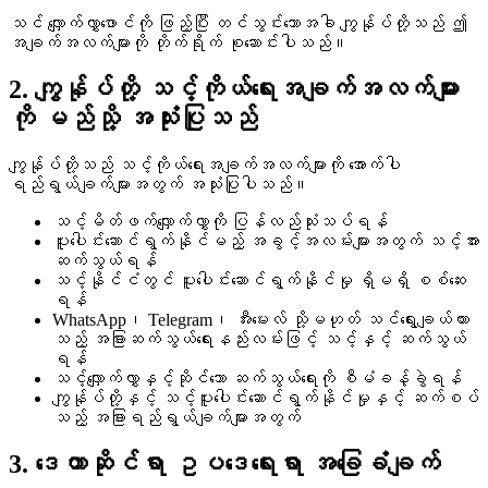
သင် လျှောက်လွှာဖောင်ကို ဖြည့်ပြီး တင်သွင်းသောအခါ ကျွန်ုပ်တို့သည် ဤ
အချက်အလက်များကို တိုက်ရိုက် စုဆောင်းပါသည်။
2. ကျွန်ုပ်တို့ သင့်ကိုယ်ရေးအချက်အလက်များ
ကို မည်သို့ အသုံးပြုသည်
ကျွန်ုပ်တို့သည် သင့်ကိုယ်ရေးအချက်အလက်များကို အောက်ပါ
ရည်ရွယ်ချက်များအတွက် အသုံးပြုပါသည်။
သင့်မိတ်ဖက်လျှောက်လွှာကို ပြန်လည်သုံးသပ်ရန်
ပူးပေါင်းဆောင်ရွက်နိုင်မည့် အခွင့်အလမ်းများအတွက် သင့်အား
ဆက်သွယ်ရန်
သင့်နိုင်ငံတွင် ပူးပေါင်းဆောင်ရွက်နိုင်မှု ရှိမရှိ စစ်ဆေး
ရန်
WhatsApp၊ Telegram၊ အီးမေးလ် သို့မဟုတ် သင်ရွေးချယ်ထား
သည့် အခြားဆက်သွယ်ရေးနည်းလမ်းဖြင့် သင့်နှင့် ဆက်သွယ်
ရန်
သင့်လျှောက်လွှာနှင့်ဆိုင်သော ဆက်သွယ်ရေးကို စီမံခန့်ခွဲရန်
ကျွန်ုပ်တို့နှင့် သင့်ပူးပေါင်းဆောင်ရွက်နိုင်မှုနှင့် ဆက်စပ်
သည့် အခြားရည်ရွယ်ချက်များအတွက်
3. ဒေတာဆိုင်ရာ ဥပဒေရေးရာ အခြေခံချက်