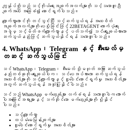
ကျွန်ုပ်တို့သည် သင့်ကိုယ်ရေးအချက်အလက်များကို သင့်သဘောတူညီ
ချက်အပေါ် အခြေခံ၍ ဆောင်ရွက်ပါသည်။
လျှောက်လွှာဖောင်ကို တင်သွင်းပြီး သင့်ဆက်သွယ်ရန် အသေးစိတ်
အချက်အလက်များကို ပေးပို့ခြင်းဖြင့် 22BETAGENT ထောက်ပံ့ရေး
အဖွဲ့မှ သင့်မိတ်ဖက်လျှောက်လွှာနှင့် ပတ်သက်၍ သင်ရွေးချယ်ထားသော
ဆက်သွယ်နည်းဖြင့် ဆက်သွယ်နိုင်ရန် သဘောတူပါသည်။
4. WhatsApp၊ Telegram နှင့် အီးမေးလ်မှ
တဆင့် ဆက်သွယ်ခြင်း
သင် WhatsApp၊ Telegram၊ အီးမေးလ် သို့မဟုတ် အခြား ဆက်သွယ်
နည်းတစ်ခုကို ရွေးချယ်ပါက၊ သင်ပေးအပ်ထားသော ဆက်သွယ်ရန်
အသေးစိတ်များကို သင့်လျှောက်လွှာနှင့် ပူးပေါင်းဆောင်ရွက်မှု အသေးစိတ်များ
အတွက် ဆက်သွယ်ရန် အသုံးပြုနိုင်ပါသည်။
သင်သည် WhatsApp မက်ဆေ့ခ်ျများ လက်ခံရန် သဘောတူပါက အောက်
ပါအကြောင်းအရာများနှင့် သက်ဆိုင်သော မက်ဆေ့ခ်ျများကို ပို့နိုင်
ပါသည်။
သင့်လျှောက်လွှာ
ထပ်မံမေးမြန်းချက်များ
ပူးပေါင်းဆောင်ရွက်မှု အသေးစိတ်များ