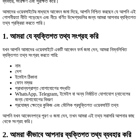
ব্যবহার, সংরক্ষণ এবং সুরক্ষিত করে।
আমাদের ওয়েবসাইটের মাধ্যমে আবেদন জমা দিয়ে, আপনি নিশ্চিত করছেন যে আপনি এই
গোপনীয়তা নীতি পড়েছেন এবং নীচে বর্ণিত উদ্দেশ্যগুলির জন্য আমরা আপনার ব্যক্তিগত
তথ্য প্রক্রিয়া করতে পারি।
1. আমরা যে ব্যক্তিগত তথ্য সংগ্রহ করি
যখন আপনি আমাদের ওয়েবসাইটে একটি আবেদন ফর্ম জমা দেন, আমরা নিম্নলিখিত
ব্যক্তিগত তথ্য সংগ্রহ করতে পারি:
নাম
দেশ
ইমেইল ঠিকানা
ফোন নম্বর
প্রাধান্যপ্রাপ্ত যোগাযোগের পদ্ধতি
WhatsApp, Telegram, ইমেইল বা অন্য নির্বাচিত যোগাযোগ চ্যানেলের
জন্য যোগাযোগের বিবরণ
প্রযোজ্য ক্ষেত্রে কুকিজ এবং মৌলিক প্রযুক্তিগত ওয়েবসাইট তথ্য
আপনি যখন আবেদনপত্র পূরণ ও জমা দেন, তখন আমরা এই তথ্য সরাসরি আপনার কাছ
থেকে সংগ্রহ করি।
2. আমরা কীভাবে আপনার ব্যক্তিগত তথ্য ব্যবহার করি