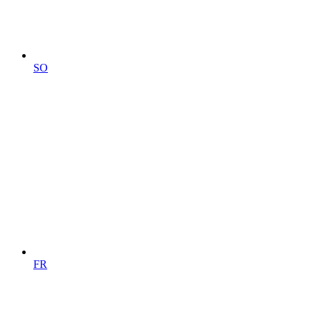
SO
FR