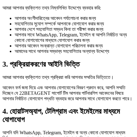
আমরা আপনার ব্যক্তিগত তথ্য নিম্নলিখিত উদ্দেশ্যে ব্যবহার করি:
আপনার অংশীদারিত্বের আবেদন পর্যালোচনা করার জন্য
সহযোগিতার সুযোগ সম্পর্কে আপনাকে যোগাযোগ করার জন্য
আপনার দেশে সহযোগিতা সম্ভব কিনা তা পরীক্ষা করার জন্য
আপনার সাথে WhatsApp, Telegram, ইমেইল বা আপনি নির্বাচিত অন্য
কোনো যোগাযোগের মাধ্যমে যোগাযোগ করার জন্য
আপনার আবেদন সংক্রান্ত যোগাযোগ পরিচালনা করার জন্য
আমাদের সাথে আপনার সম্ভাব্য সহযোগিতার অন্যান্য উদ্দেশ্যে
3. প্রক্রিয়াকরণের আইনি ভিত্তি
আমরা আপনার ব্যক্তিগত তথ্য প্রক্রিয়া করি আপনার সম্মতির ভিত্তিতে।
আবেদন ফর্ম জমা দিয়ে এবং আপনার যোগাযোগের বিবরণ প্রদান করে, আপনি সম্মতি
দিচ্ছেন যে 22BETAGENT সাপোর্ট টিম আপনার পার্টনারশিপ আবেদনের বিষয়ে
আপনার নির্বাচিত যোগাযোগ পদ্ধতি ব্যবহার করে আপনার সাথে যোগাযোগ করতে পারে।
4. হোয়াটসঅ্যাপ, টেলিগ্রাম এবং ইমেইলের মাধ্যমে
যোগাযোগ
আপনি যদি WhatsApp, Telegram, ইমেইল বা অন্য কোনো যোগাযোগ মাধ্যম