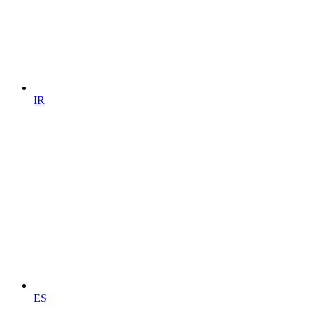
IR
ES