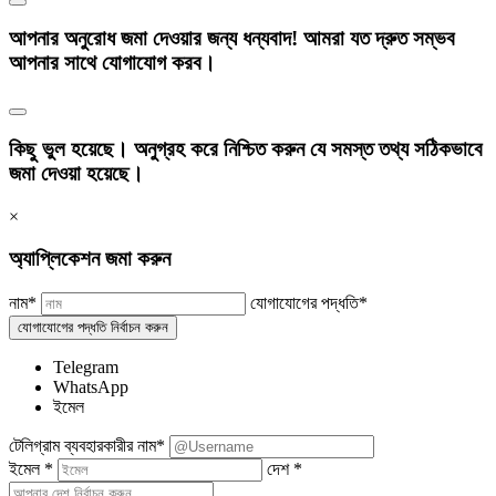
আপনার অনুরোধ জমা দেওয়ার জন্য ধন্যবাদ! আমরা যত দ্রুত সম্ভব
আপনার সাথে যোগাযোগ করব।
কিছু ভুল হয়েছে। অনুগ্রহ করে নিশ্চিত করুন যে সমস্ত তথ্য সঠিকভাবে
জমা দেওয়া হয়েছে।
×
অ্যাপ্লিকেশন জমা করুন
নাম*
যোগাযোগের পদ্ধতি*
যোগাযোগের পদ্ধতি নির্বাচন করুন
Telegram
WhatsApp
ইমেল
টেলিগ্রাম ব্যবহারকারীর নাম*
ইমেল *
দেশ *